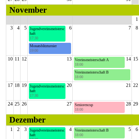
Freies Spiel
November
Jugendtraining
1
3
4
5
6
7
8
Jugendvereinsmeistersc
Jugendvereinsmeisterschaft
haft
17:30
Monatsblitzturnier
3. Runde
Monatsblitzturnier
19:00
Nachholrunde
3. Runde
10
11
12
13
14
15
Vereinsmeisterschaft A
18:00
Schnellschachpokal
2. Runde
Vereinsmeisterschaft B
18:00
Seniorencup
3. Runde
17
18
19
20
21
22
Jugendvereinsmeistersc
haft
U20 Mannschaft
17:30
4. Runde
24
25
26
27
28
29
Seniorencup
Vereinsmeisterschaft A
18:00
2. Runde
Dezember
Vereinsmeisterschaft B
1
2
3
4
5
6
Jugendvereinsmeistersc
Vereinsmeisterschaft B
Vereinspokal
haft
18:00