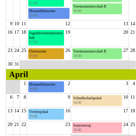
17:30
4. Runde
Vereinsmeisterschaft B
8. Runde
Monatsblitzturnier
18:00
19:00
7. Runde
7. Runde
9
10
11
12
13
14
16
17
18
19
20
21
Jugendvereinsmeistersc
haft
17:30
9. Runde
23
24
25
26
27
28
Osterturnier
Vereinsmeisterschaft B
19:00
18:00
Frohe Ostern
8. Runde
30
31
April
1
2
3
4
Monatsblitzturnier
19:00
8. Runde
6
7
8
9
10
11
Schnellschachpokal
18:00
Halbfinale
13
14
15
16
17
18
Vereinspokal
19:00
Viertelfinale
20
21
22
23
24
25
Seniorencup
18:00
5. Runde