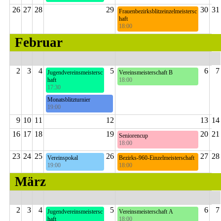
6. Runde
26
27
28
29
30
31
Frauenbezirksblitzeinzelmeistersc
haft
18:00
Februar
2
3
4
5
6
7
Jugendvereinsmeistersc
Vereinsmeisterschaft B
haft
18:00
17:30
6. Runde
7. Runde
Monatsblitzturnier
19:00
6. Runde
9
10
11
12
13
14
16
17
18
19
20
21
Seniorencup
18:00
4. Runde
23
24
25
26
27
28
Vereinspokal
Bezirks-960-Einzelmeisterschaft
19:00
18:00
3. Runde
Schnellschach
März
2
3
4
5
6
7
Jugendvereinsmeistersc
Vereinsmeisterschaft A
haft
18:00