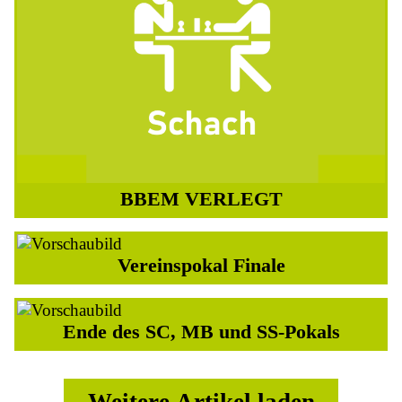
BBEM VERLEGT
26.06.2026
Vereinspokal Finale
25.06.2026
Ende des SC, MB und SS-Pokals
12.06.2026
Weitere Artikel laden