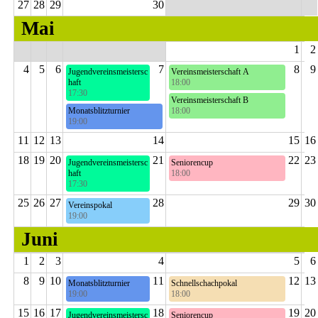
27
28
29
30
Mai
1
2
4
5
6
7
8
9
Jugendvereinsmeistersc
Vereinsmeisterschaft A
haft
18:00
17:30
5. Runde
Vereinsmeisterschaft B
10. Runde
Monatsblitzturnier
18:00
19:00
9. Runde
9. Runde
11
12
13
14
15
16
18
19
20
21
22
23
Jugendvereinsmeistersc
Seniorencup
haft
18:00
17:30
6. Runde
11. Runde
25
26
27
28
29
30
Vereinspokal
19:00
Halbfinale
Juni
1
2
3
4
5
6
8
9
10
11
12
13
Monatsblitzturnier
Schnellschachpokal
19:00
18:00
10. Runde
Finale
15
16
17
18
19
20
Jugendvereinsmeistersc
Seniorencup