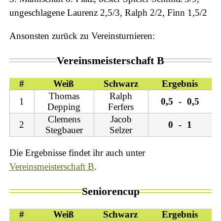
ungeschlagene Laurenz 2,5/3, Ralph 2/2, Finn 1,5/2
Ansonsten zurück zu Vereinsturnieren:
Vereinsmeisterschaft B
#
Weiß
Schwarz
Ergebnis
Thomas
Ralph
1
0,5
-
0,5
Depping
Ferfers
Clemens
Jacob
2
0
-
1
Stegbauer
Selzer
Die Ergebnisse findet ihr auch unter
Vereinsmeisterschaft B
.
Seniorencup
#
Weiß
Schwarz
Ergebnis