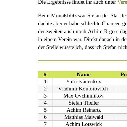
Die Ergebnisse findet ihr auch unter
Vere
Beim Monatsblitz war Stefan der Star des
dachte aber er habe schlechte Chancen geg
der zweiten auch noch Achim R geschlagen
in einem Verein war. Direkt danach in de
der Stelle wusste ich, dass ich Stefan n
#
Name
Pu
1
Yurii Ivanenkov
2
Vladimir Kontorovitch
3
Max Ovchinnikov
4
Stefan Theiler
5
Achim Reinartz
6
Matthias Maiwald
7
Achim Lotzwick