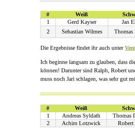
#
Weiß
Schw
1
Gerd Kayser
Jan E
2
Sebastian Wilmes
Thomas 
Die Ergebnisse findet ihr auch unter
Vere
Ich beginne langsam zu glauben, dass di
können! Darunter sind Ralph, Robert un
muss noch Jari schlagen, was sehr gut m
#
Weiß
Schw
1
Andreas Syldath
Thomas 
2
Achim Lotzwick
Robert