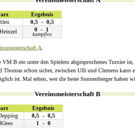
arz
Ergebnis
hlen
0,5
-
0,5
0
-
1
Heinzel
kampflos
insmeisterschaft A
.
e VM B ein unter den Spielern abgesprochenes Turnier ist,
d Thomas schon sicher, zwischen Ulli und Clemens kann e
öglich ist. Mal sehen, wer die beste Sonnenberger haben wi
Vereinsmeisterschaft B
arz
Ergebnis
Depping
0,5
-
0,5
 Klees
1
-
0