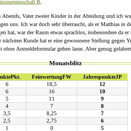
insmeisterschaft B
.
 Abends, Vater zweier Kinder in der Abteilung und ich wus
en uns. Ich war doch sehr überrascht, als er Matthias in de
 hat, war der Raum etwas sprachlos, insbesondere da er ni
r nächsten Runde hat er eine gewonnene Stellung gegen Yuri
icht ohne Anmeldeformular gehen lasse. Aber genug gelaber
Monatsblitz
nkte
Pkt.
Feinwertung
FW
Jahrespunkte
JP
6
18,5
12
6
16
10
5
11
9
4
7
8
3,5
8,25
7
2,5
2,75
6
1
0
5